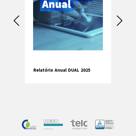
Prev
Next
Relat
ional
Relatório Anual DUAL 2025