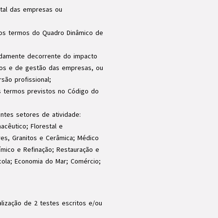
ital das empresas ou
 nos termos do Quadro Dinâmico de
damente decorrente do impacto
vos e de gestão das empresas, ou
ão profissional;
s termos previstos no Código do
ntes setores de atividade:
macêutico; Florestal e
res, Granitos e Cerâmica; Médico
ímico e Refinação; Restauração e
ícola; Economia do Mar; Comércio;
lização de 2 testes escritos e/ou