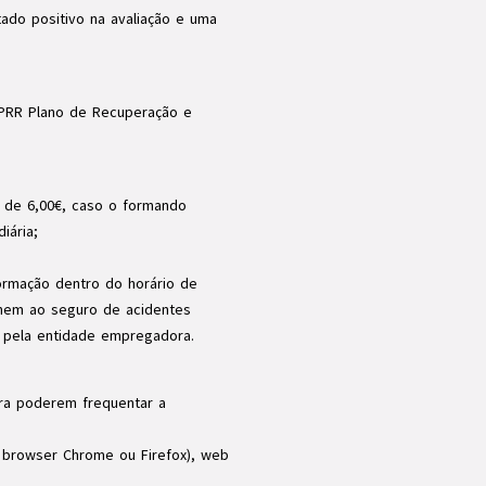
ado positivo na avaliação e uma
 PRR Plano de Recuperação e
o de 6,00€, caso o formando
iária;
ormação dentro do horário de
, nem ao seguro de acidentes
 pela entidade empregadora.
ra poderem frequentar a
o browser Chrome ou Firefox), web