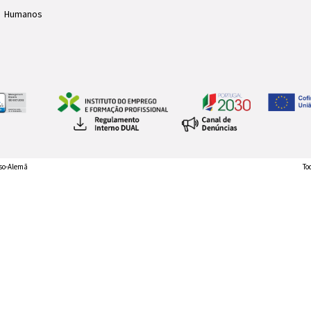
s Humanos
so-Alemã
To