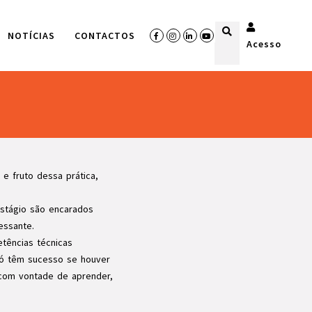
NOTÍCIAS
CONTACTOS
Acesso
e fruto dessa prática,
estágio são encarados
essante.
etências técnicas
só têm sucesso se houver
 com vontade de aprender,