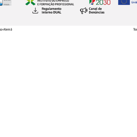
so-Alemã
To