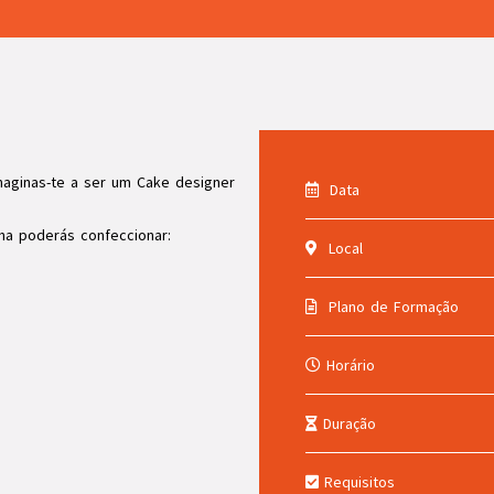
maginas-te a ser um Cake designer
Data
ha poderás confeccionar:
Local
Plano de Formação
Horário
Duração
Requisitos