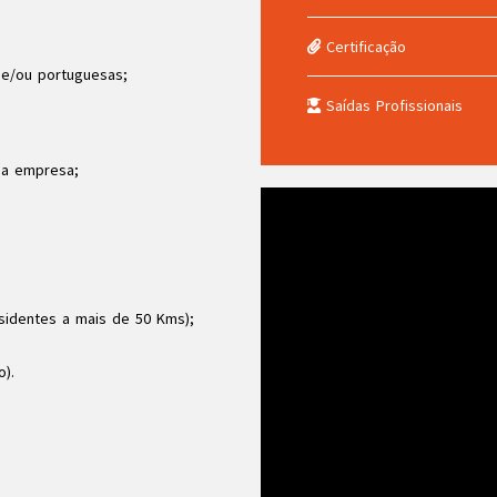
Certificação
 e/ou portuguesas;
Saídas Profissionais
 na empresa;
sidentes a mais de 50 Kms);
o).