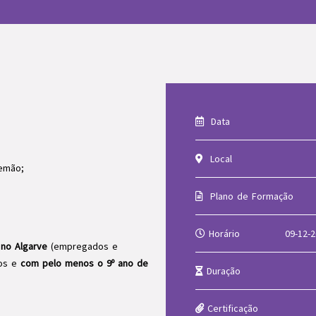
Data
Local
lemão;
Plano de Formação
Horário
09-12-2
 no Algarve
(empregados e
nos e
com pelo menos o 9º ano de
Duração
Certificação