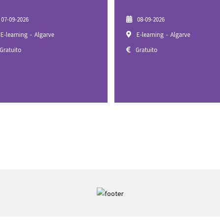
08-09-2026
08-09-2026
E-learning - Algarve
Dual Portimão (presencial
Gratuito
Gratuito