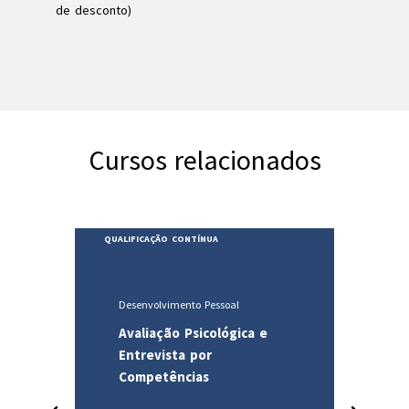
de desconto)
Cursos relacionados
NTÍNUA
QUALIFICAÇÃO CONTÍNUA
nto Pessoal
Línguas e Cultura
Psicológica e
Alemão - Nível A1 a B2
 por
cias
14-09-2026