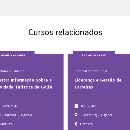
Cursos relacionados
REGIÃO ALGARVE
REGIÃO ALGARVE
mportamental e RH
Hotelaria e Turismo
derança e Gestão de
Aconselhar Vinhos e Orien
rreiras
o Cliente na Escolha
08-09-2026
08-09-2026
E-learning - Algarve
Dual Portimão (presencial)
Gratuito
Gratuito