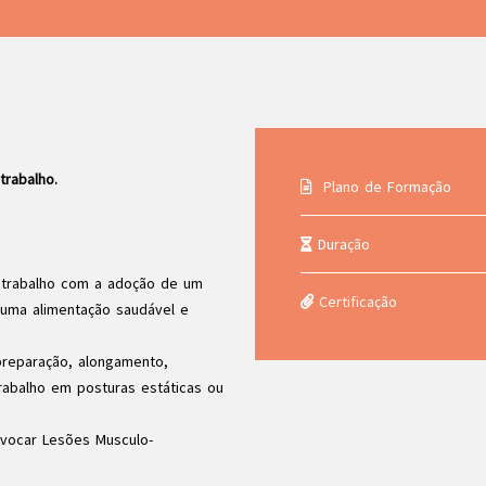
rabalho.
Plano de Formação
Duração
letrabalho com a adoção de um
Certificação
, uma alimentação saudável e
preparação, alongamento,
rabalho em posturas estáticas ou
ovocar Lesões Musculo-