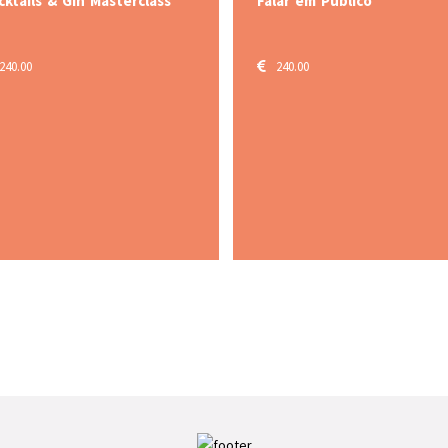
Falar em Público
Workshop "A Alm
Gastronómica do 
Os Produtos da C
240.00
160.00