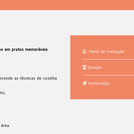
-os em pratos memoráveis.
Plano de Formação
Duração
nhecendo as técnicas de cozinha
Certificação
es;
área.