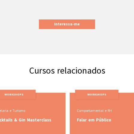
Interessa-me
Cursos relacionados
WORKSHOPS
WORKSHOPS
Comportamental e RH
Comportamental e RH
Falar em Público
(Des)confinar a ment