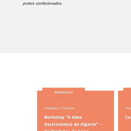
pratos confecionados.
PS
WORKSHOPS
smo
Hotelaria e Turismo
A Alma
Cocktails & Gin Masterclass
a do Algarve" -