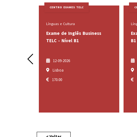
XAMES TELC
CENTRO EXAMES TELC
ultura
Línguas e Cultura
 Inglês Business
Exame de Alemão TELC - Nível
ível B1
B1
Prev
026
19-09-2026
Porto
170.00
< Voltar