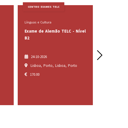
CENTRO EXAMES TELC
C
Línguas e Cultura
Lín
TELC - Nível
Exame de Alemão TELC - Nível
Ex
A1
A2
Next
120.00
1
boa, Porto