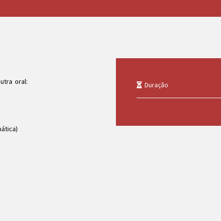
tra oral:
Duração
ática)