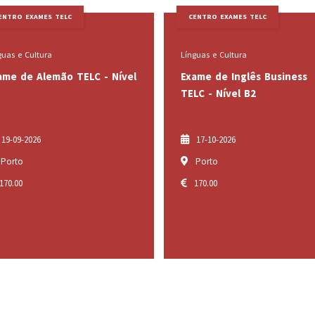
CENTRO EXAMES TELC
CENTRO EXAMES TELC
Línguas e Cultura
Línguas e Cultura
Exame de Inglês Business
Exame de Alemão 
TELC - Nível B2
B2
17-10-2026
24-10-2026
Porto
Lisboa, Porto, Lis
170.00
170.00