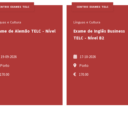
CENTRO EXAMES TELC
CENTRO EXAMES TE
Línguas e Cultura
Línguas e Cultura
Exame de Inglês Business
Exame de Alemão
TELC - Nível B2
B2
17-10-2026
24-10-2026
Porto
Lisboa, Porto, L
170.00
170.00