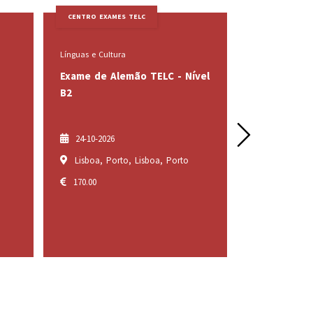
LC
CENTRO EXAMES TELC
Línguas e Cultura
L
 TELC - Nível
Exame de Alemão TELC - Nível
E
A1
A
Next
120.00
isboa, Porto