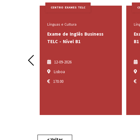
 EXAMES TELC
CENTRO EXAMES TELC
 Cultura
Línguas e Cultura
de Inglês Business
Exame de Alemão TELC - Nível
Nível B1
B1
Prev
-2026
19-09-2026
a
Porto
0
170.00
< Voltar