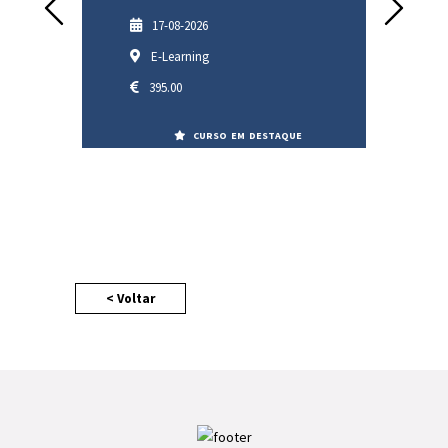
17-08-2026
21-09-2026
E-Learning
Albufeira (presencial),
Vilamoura (presencial), Tav
395.00
(presencial), E-Learning,
Portimão
CURSO EM DESTAQUE
475.00
CURSO EM DESTA
< Voltar