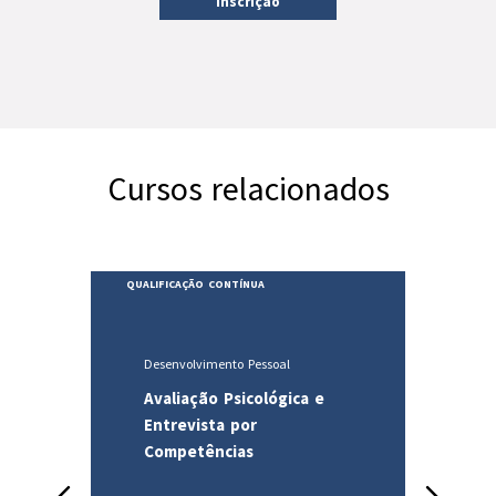
Inscrição
Cursos relacionados
LIFICAÇÃO CONTÍNUA
QUALIFICAÇÃO CONTÍNUA
Desenvolvimento Pessoal
Hotelaria e Turismo
Avaliação Psicológica e
Governanta/e de And
Entrevista por
- Organização e
Competências
Funcionamento
Prev
Next