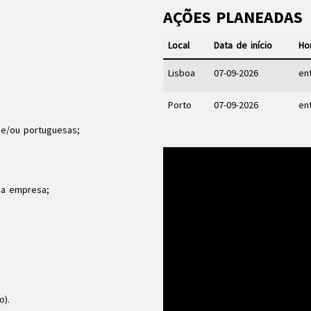
AÇÕES PLANEADAS
Local
Data de início
Ho
Lisboa
07-09-2026
en
Porto
07-09-2026
en
 e/ou portuguesas;
 na empresa;
o).