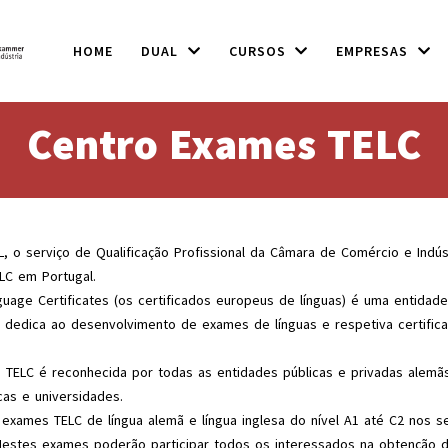
HOME
DUAL
CURSOS
EMPRESAS
Centro Exames TELC
, o serviço de Qualificação Profissional da Câmara de Comércio e Indús
ELC em Portugal.
uage Certificates (os certificados europeus de línguas) é uma entidade
 dedica ao desenvolvimento de exames de línguas e respetiva certific
s TELC é reconhecida por todas as entidades públicas e privadas alemã
cas e universidades.
 exames TELC de língua alemã e língua inglesa do nível A1 até C2 nos 
Nestes exames poderão participar todos os interessados na obtenção de