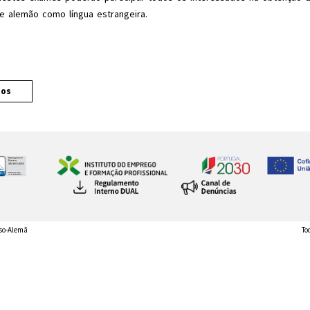
 alemão como língua estrangeira.
sos
so-Alemã
To