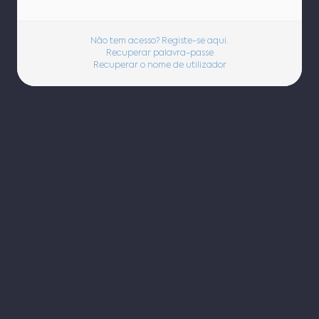
Não tem acesso? Registe-se aqui.
Recuperar palavra-passe
Recuperar o nome de utilizador