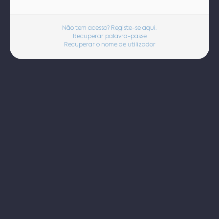
Não tem acesso? Registe-se aqui.
Recuperar palavra-passe
Recuperar o nome de utilizador