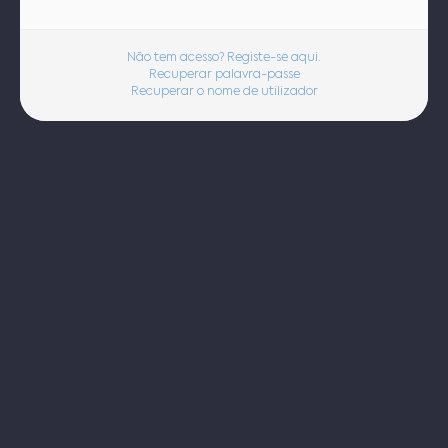
Não tem acesso? Registe-se aqui.
Recuperar palavra-passe
Recuperar o nome de utilizador